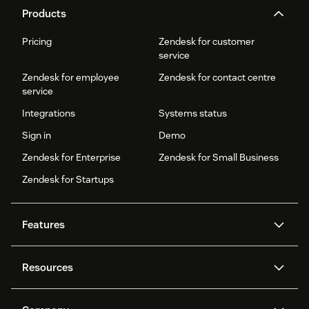
Products
Pricing
Zendesk for customer
service
Zendesk for employee
Zendesk for contact centre
service
Integrations
Systems status
Sign in
Demo
Zendesk for Enterprise
Zendesk for Small Business
Zendesk for Startups
Features
AI agents
Copilot
Resources
Zendesk AI
Messaging and live chat
Help centre
Security
Advanced data privacy and
Knowledge base