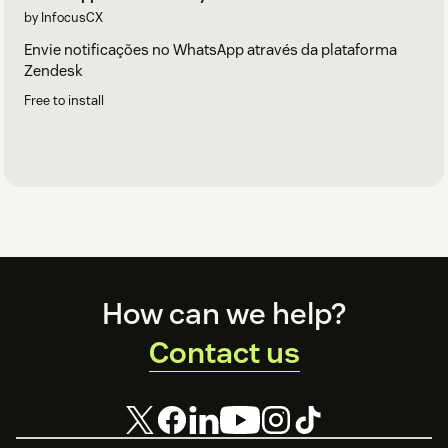
by InfocusCX
Envie notificações no WhatsApp através da plataforma
Zendesk
Free to install
Footer
How can we help?
Contact us