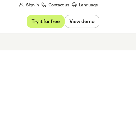
Sign in
Contact us
Language
Try it for free
View demo