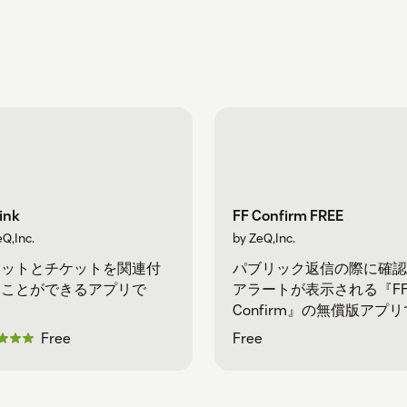
ink
FF Confirm FREE
Q,Inc.
by ZeQ,Inc.
ケットとチケットを関連付
パブリック返信の際に確認
ることができるアプリで
アラートが表示される『F
。
Confirm』の無償版アプリ
す。
Free
Free