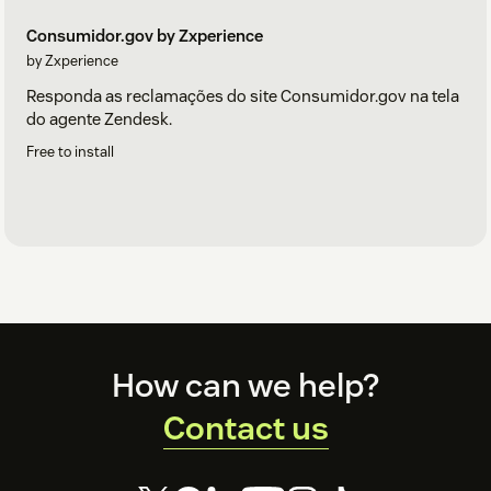
Consumidor.gov by Zxperience
by Zxperience
Responda as reclamações do site Consumidor.gov na tela
do agente Zendesk.
Free to install
Footer
How can we help?
Contact us