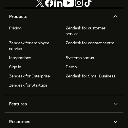
Products
Pricing
Zendesk for customer
service
Zendesk for employee
Zendesk for contact centre
service
Integrations
Systems status
Sign in
Demo
Zendesk for Enterprise
Zendesk for Small Business
Zendesk for Startups
Features
AI agents
Copilot
Resources
Zendesk AI
Messaging and live chat